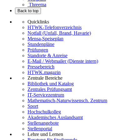
Threema
Back to top
Quicklinks
HTWK-Telefonverzeichnis
Notfall (Unfall, Brand, Havarie)
Mensa-Speiseplan
Stundenpläne
Prüfungen
Standorte & Anreise
E-Mail / Webmailer (Dienste intern)
Pressebereich
HTWK.magazin
Zentrale Bereiche
Bibliothek und Katalog
Zentrales Prüfungsamt
IT-Servicezentrum
Mathematisch-Naturwissensch. Zentrum
Sport
Hochschulkolleg
Akademisches Auslandsamt
Stellenangebote
Stellenportal
Lehre und Lernen
Beratung für Studierende