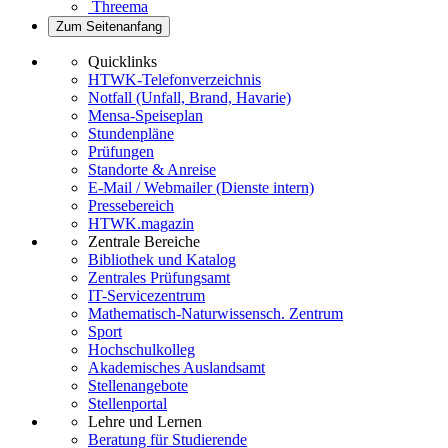
Threema
Zum Seitenanfang
Quicklinks
HTWK-Telefonverzeichnis
Notfall (Unfall, Brand, Havarie)
Mensa-Speiseplan
Stundenpläne
Prüfungen
Standorte & Anreise
E-Mail / Webmailer (Dienste intern)
Pressebereich
HTWK.magazin
Zentrale Bereiche
Bibliothek und Katalog
Zentrales Prüfungsamt
IT-Servicezentrum
Mathematisch-Naturwissensch. Zentrum
Sport
Hochschulkolleg
Akademisches Auslandsamt
Stellenangebote
Stellenportal
Lehre und Lernen
Beratung für Studierende